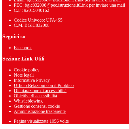
PEC:
bgic832008@pec.istruzione.it
Link per inviare una mail
C.F.: 92015040162
Codice Univoco: UFA4S5
C.M. BGIC832008
Seguici su
Facebook
Sezione Link Utili
Cookie policy
Note legali
Informativa Privacy
Ufficio Relazioni con il Pubblico
Dichiarazione di accessibilità
Obiettivi di accessibilità
Whistleblowing
Gestione consensi cookie
Amministrazione trasparente
Pagina visualizzata
1056
volte