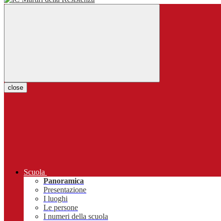
close
Scuola
Panoramica
Presentazione
I luoghi
Le persone
I numeri della scuola