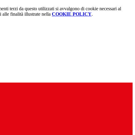
menti terzi da questo utilizzati si avvalgono di cookie necessari al
alle finalità illustrate nella
COOKIE POLICY
.