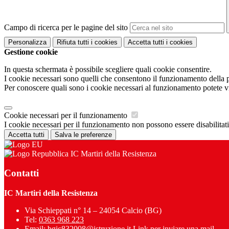
Campo di ricerca per le pagine del sito
Personalizza
Rifiuta tutti
i cookies
Accetta tutti
i cookies
Gestione cookie
In questa schermata è possibile scegliere quali cookie consentire.
I cookie necessari sono quelli che consentono il funzionamento della pi
Per conoscere quali sono i cookie necessari al funzionamento potete v
Cookie necessari per il funzionamento
I cookie necessari per il funzionamento non possono essere disabilitati.
Accetta tutti
Salva le preferenze
IC Martiri della Resistenza
Contatti
IC Martiri della Resistenza
Via Schieppati n° 14 – 24054 Calcio (BG)
Tel:
0363 968 223
Email:
bgic832008@istruzione.it
Link per inviare una mail