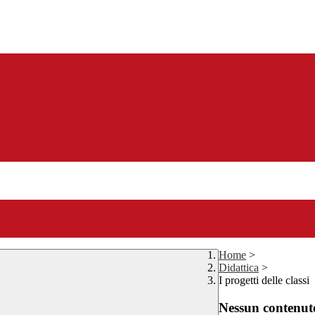
Home
>
Didattica
>
I progetti delle classi
Nessun contenuto