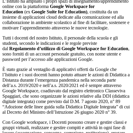
L’Istituto ha ampliato i propri spazi di insegnamento/apprendimento
online con la piattaforma
Google Workspace for
Education
(ex
Google Suite for Education)
, costituita da un
insieme di applicazioni cloud dedicate alla comunicazione ed alla
collaborazione in ambiente scolastico al fine di facilitare, sostenere e
motivare l’apprendimento attraverso le nuove tecnologie.
Tutti i docenti del nostro Istituto, il personale della scuola e gli
studenti, secondo le indicazioni e le regole previste
dal
Regolamento d’utilizzo di Google Workspace for Education
,
sono forniti di un account personale gratuito, con nome utente e
password per l’accesso alle applicazioni Google.
È stato grazie al ventaglio di applicativi offerti da Google che
l’Istituto e i suoi docenti hanno potuto attuare le azioni di Didattica a
Distanza durante l’emergenza pandemica nella seconda parte
dell’a.s. 2019/2020 e nell’a.s. 2020/2021 ed è sempre attraverso
Google Workspace, coadiuvato dal registro elettronico Classeviva
Spaggiari, che sono organizzate le azioni relative alla DDI (didattica
digitale integrata) come previsto dal D.M. 7 agosto 2020, n° 89
“Adozione delle linee guida sulla Didattica Digitale Integrata” di cui
al Decreto del Ministro dell’Istruzione 26 giugno 2020 n° 39.
Con Google workspace, i Docenti possono creare e gestire classi e
gruppi virtuali, realizzare e gestire compiti e attività in ogni fase di
lavoro (assegnazione, consegna, correzione, restituzione), erogare