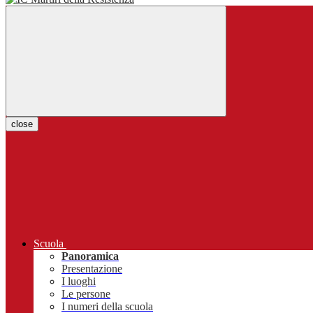
close
Scuola
Panoramica
Presentazione
I luoghi
Le persone
I numeri della scuola