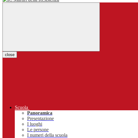
close
Scuola
Panoramica
Presentazione
I luoghi
Le persone
I numeri della scuola