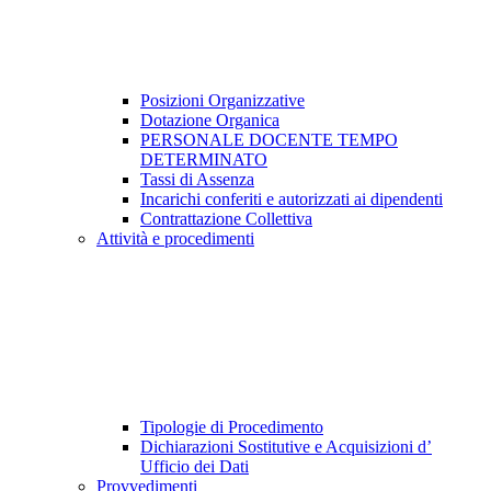
Posizioni Organizzative
Dotazione Organica
PERSONALE DOCENTE TEMPO
DETERMINATO
Tassi di Assenza
Incarichi conferiti e autorizzati ai dipendenti
Contrattazione Collettiva
Attività e procedimenti
Tipologie di Procedimento
Dichiarazioni Sostitutive e Acquisizioni d’
Ufficio dei Dati
Provvedimenti