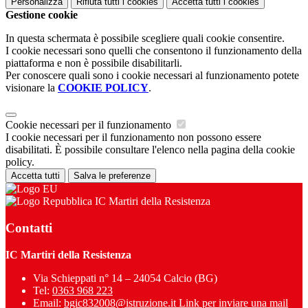
Personalizza
Rifiuta tutti
i cookies
Accetta tutti
i cookies
Gestione cookie
In questa schermata è possibile scegliere quali cookie consentire.
I cookie necessari sono quelli che consentono il funzionamento della
piattaforma e non è possibile disabilitarli.
Per conoscere quali sono i cookie necessari al funzionamento potete
visionare la
COOKIE POLICY
.
Cookie necessari per il funzionamento
I cookie necessari per il funzionamento non possono essere
disabilitati. È possibile consultare l'elenco nella pagina della cookie
policy.
Accetta tutti
Salva le preferenze
IC Martiri della Resistenza
Contatti
IC Martiri della Resistenza
Via Schieppati n° 14 – 24054 Calcio (BG)
Tel:
0363 968 223
Email:
bgic832008@istruzione.it
Link per inviare una mail