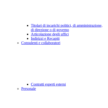
Titolari di incarichi politici, di amministrazione,
di direzione o di governo
Articolazione degli uffici
Indirizzi e Recapiti
Consulenti e collaboratori
Contratti esperti esterni
Personale