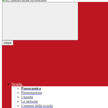
close
Scuola
Panoramica
Presentazione
I luoghi
Le persone
I numeri della scuola