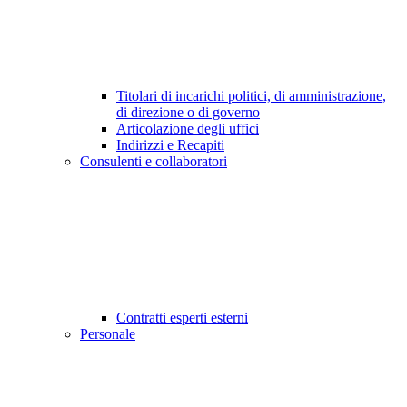
Titolari di incarichi politici, di amministrazione,
di direzione o di governo
Articolazione degli uffici
Indirizzi e Recapiti
Consulenti e collaboratori
Contratti esperti esterni
Personale