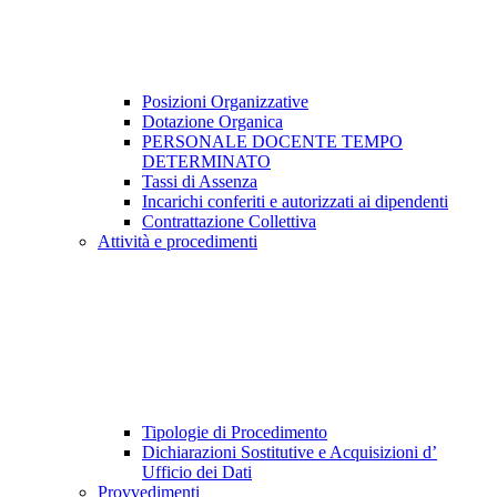
Posizioni Organizzative
Dotazione Organica
PERSONALE DOCENTE TEMPO
DETERMINATO
Tassi di Assenza
Incarichi conferiti e autorizzati ai dipendenti
Contrattazione Collettiva
Attività e procedimenti
Tipologie di Procedimento
Dichiarazioni Sostitutive e Acquisizioni d’
Ufficio dei Dati
Provvedimenti