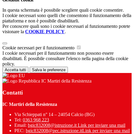
In questa schermata è possibile scegliere quali cookie consentire.
I cookie necessari sono quelli che consentono il funzionamento della
piattaforma e non è possibile disabilitarli.
Per conoscere quali sono i cookie necessari al funzionamento potete
visionare la
COOKIE POLICY
.
Cookie necessari per il funzionamento
I cookie necessari per il funzionamento non possono essere
disabilitati. È possibile consultare l'elenco nella pagina della cookie
policy.
Accetta tutti
Salva le preferenze
IC Martiri della Resistenza
Contatti
IC Martiri della Resistenza
Via Schieppati n° 14 – 24054 Calcio (BG)
Tel:
0363 968 223
Email:
bgic832008@istruzione.it
Link per inviare una mail
PEC:
bgic832008@pec.istruzione.it
Link per inviare una mail