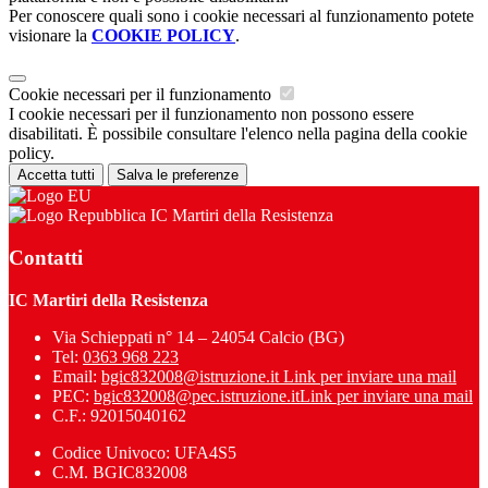
Per conoscere quali sono i cookie necessari al funzionamento potete
visionare la
COOKIE POLICY
.
Cookie necessari per il funzionamento
I cookie necessari per il funzionamento non possono essere
disabilitati. È possibile consultare l'elenco nella pagina della cookie
policy.
Accetta tutti
Salva le preferenze
IC Martiri della Resistenza
Contatti
IC Martiri della Resistenza
Via Schieppati n° 14 – 24054 Calcio (BG)
Tel:
0363 968 223
Email:
bgic832008@istruzione.it
Link per inviare una mail
PEC:
bgic832008@pec.istruzione.it
Link per inviare una mail
C.F.: 92015040162
Codice Univoco: UFA4S5
C.M. BGIC832008