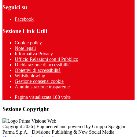
Seguici su
Facebook
Sezione Link Utili
Cookie policy
Note legali
Informativa Privacy
Ufficio Relazioni con il Pubblico
Dichiarazione di accessibilità
Obiettivi di accessibilità
Whistleblowing
Gestione consensi cookie
Amministrazione trasparente
Pagina visualizzata
188
volte
Sezione Copyright
Copyright 2026 | Engineered and powered by Gruppo Spaggiari
Parma S.p.A. | Divisione Publishing & New Social Media