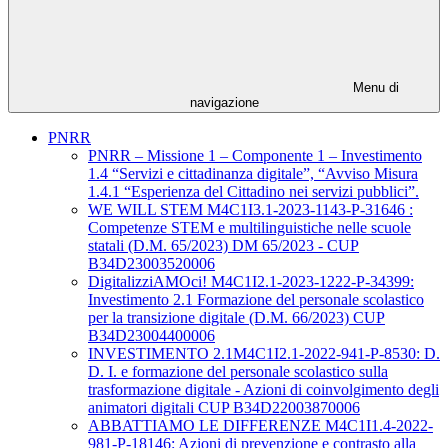
Menu di
navigazione
PNRR
PNRR – Missione 1 – Componente 1 – Investimento
1.4 “Servizi e cittadinanza digitale”, “Avviso Misura
1.4.1 “Esperienza del Cittadino nei servizi pubblici”.
WE WILL STEM M4C1I3.1-2023-1143-P-31646 :
Competenze STEM e multilinguistiche nelle scuole
statali (D.M. 65/2023) DM 65/2023 - CUP
B34D23003520006
DigitalizziAMOci! M4C1I2.1-2023-1222-P-34399:
Investimento 2.1 Formazione del personale scolastico
per la transizione digitale (D.M. 66/2023) CUP
B34D23004400006
INVESTIMENTO 2.1M4C1I2.1-2022-941-P-8530: D.
D. I. e formazione del personale scolastico sulla
trasformazione digitale - Azioni di coinvolgimento degli
animatori digitali CUP B34D22003870006
ABBATTIAMO LE DIFFERENZE M4C1I1.4-2022-
981-P-18146: Azioni di prevenzione e contrasto alla