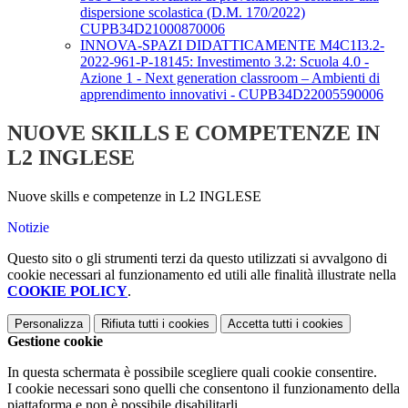
dispersione scolastica (D.M. 170/2022)
CUPB34D21000870006
INNOVA-SPAZI DIDATTICAMENTE M4C1I3.2-
2022-961-P-18145: Investimento 3.2: Scuola 4.0 -
Azione 1 - Next generation classroom – Ambienti di
apprendimento innovativi - CUPB34D22005590006
NUOVE SKILLS E COMPETENZE IN
L2 INGLESE
Nuove skills e competenze in L2 INGLESE
Notizie
Questo sito o gli strumenti terzi da questo utilizzati si avvalgono di
cookie necessari al funzionamento ed utili alle finalità illustrate nella
COOKIE POLICY
.
Personalizza
Rifiuta tutti
i cookies
Accetta tutti
i cookies
Gestione cookie
In questa schermata è possibile scegliere quali cookie consentire.
I cookie necessari sono quelli che consentono il funzionamento della
piattaforma e non è possibile disabilitarli.