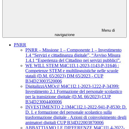
Menu di
navigazione
PNRR
PNRR – Missione 1 – Componente 1 – Investimento
1.4 “Servizi e cittadinanza digitale”, “Avviso Misura
1.4.1 “Esperienza del Cittadino nei servizi pubblici”.
WE WILL STEM M4C1I3.1-2023-1143-P-31646 :
Competenze STEM e multilinguistiche nelle scuole
statali (D.M. 65/2023) DM 65/2023 - CUP
B34D23003520006
DigitalizziAMOci! M4C1I2.1-2023-1222-P-34399:
Investimento 2.1 Formazione del personale scolastico
per la transizione digitale (D.M. 66/2023) CUP
B34D23004400006
INVESTIMENTO 2.1M4C1I2.1-2022-941-P-8530: D.
D. I. e formazione del personale scolastico sulla
trasformazione digitale - Azioni di coinvolgimento degli
animatori digitali CUP B34D22003870006
ABBATTIAMO LE DIFFERENZE M4C1I1.4-2022-