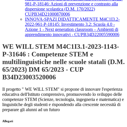
981-P-18146: Azioni di prevenzione e contrasto alla
dispersione scolastica (D.M. 170/2022)
CUPB34D21000870006
INNOVA-SPAZI DIDATTICAMENTE M4C1I3.2-
2022-961-P-18145: Investimento 3.2: Scuola 4.0 -
Azione 1 - Next generation classroom – Ambienti di
apprendimento innovativi - CUPB34D22005590006
WE WILL STEM M4C1I3.1-2023-1143-
P-31646 : Competenze STEM e
multilinguistiche nelle scuole statali (D.M.
65/2023) DM 65/2023 - CUP
B34D23003520006
Il progetto " WE WILL STEM" si propone di innovare l'esperienza
educativa dell'Istituto comprensivo, promuovendo lo sviluppo delle
competenze STEM (Scienze, tecnologia, ingegneria e matematica) e
linguistiche degli studenti e rispondendo alla crescente necessità di
preparare gli alunni ad un futuro
Allegati