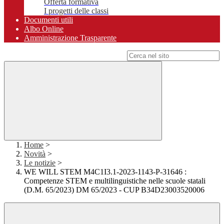
Offerta formativa
I progetti delle classi
Documenti utili
Albo Online
Amministrazione Trasparente
Campo di ricerca per le pagine del sito
Home
>
Novità
>
Le notizie
>
WE WILL STEM M4C1I3.1-2023-1143-P-31646 :
Competenze STEM e multilinguistiche nelle scuole statali
(D.M. 65/2023) DM 65/2023 - CUP B34D23003520006