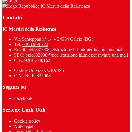
IC Martiri della Resistenza
Contatti
IC Martiri della Resistenza
Via Schieppati n° 14 – 24054 Calcio (BG)
Tel:
0363 968 223
Email:
bgic832008@istruzione.it
Link per inviare una mail
PEC:
bgic832008@pec.istruzione.it
Link per inviare una mail
C.F.: 92015040162
Codice Univoco: UFA4S5
C.M. BGIC832008
Seguici su
Facebook
Sezione Link Utili
Cookie policy
Note legali
Informativa Privacy