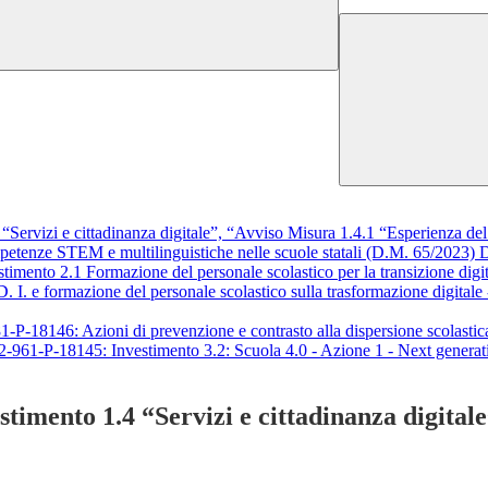
rvizi e cittadinanza digitale”, “Avviso Misura 1.4.1 “Esperienza del C
nze STEM e multilinguistiche nelle scuole statali (D.M. 65/202
imento 2.1 Formazione del personale scolastico per la transizione 
ormazione del personale scolastico sulla trasformazione digitale - 
6: Azioni di prevenzione e contrasto alla dispersione scolast
145: Investimento 3.2: Scuola 4.0 - Azione 1 - Next generation 
imento 1.4 “Servizi e cittadinanza digitale