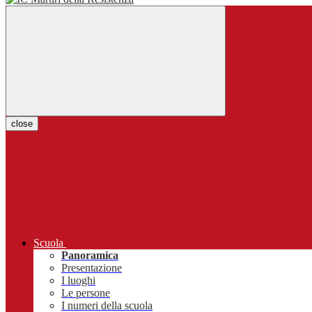
close
Scuola
Panoramica
Presentazione
I luoghi
Le persone
I numeri della scuola