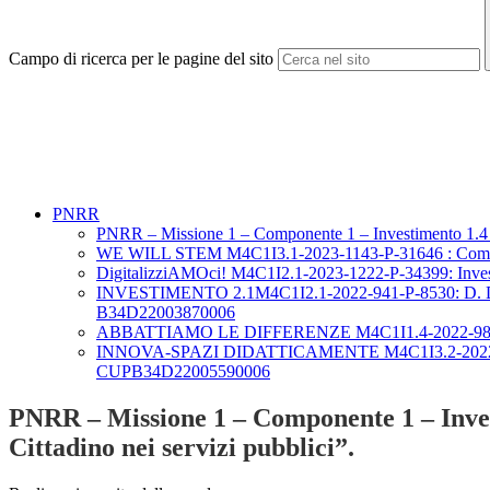
Campo di ricerca per le pagine del sito
PNRR
PNRR – Missione 1 – Componente 1 – Investimento 1.4 “Se
WE WILL STEM M4C1I3.1-2023-1143-P-31646 : Compete
DigitalizziAMOci! M4C1I2.1-2023-1222-P-34399: Invest
INVESTIMENTO 2.1M4C1I2.1-2022-941-P-8530: D. D. I. e f
B34D22003870006
ABBATTIAMO LE DIFFERENZE M4C1I1.4-2022-981-P-1814
INNOVA-SPAZI DIDATTICAMENTE M4C1I3.2-2022-961-P-18
CUPB34D22005590006
PNRR – Missione 1 – Componente 1 – Invest
Cittadino nei servizi pubblici”.