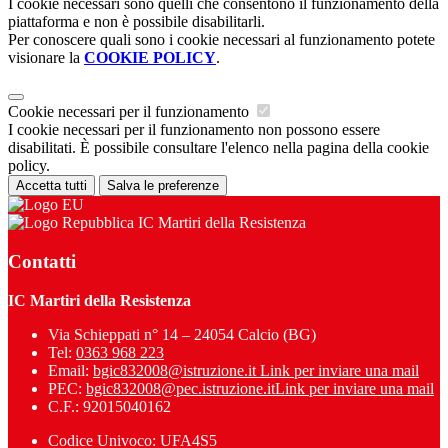
I cookie necessari sono quelli che consentono il funzionamento della
piattaforma e non è possibile disabilitarli.
Per conoscere quali sono i cookie necessari al funzionamento potete
visionare la
COOKIE POLICY
.
Cookie necessari per il funzionamento
I cookie necessari per il funzionamento non possono essere
disabilitati. È possibile consultare l'elenco nella pagina della cookie
policy.
Accetta tutti
Salva le preferenze
IC Martiri della Resistenza
Contatti
IC Martiri della Resistenza
Via Schieppati n° 14 – 24054 Calcio (BG)
Tel:
0363 968 223
Email:
bgic832008@istruzione.it
Link per inviare una mail
PEC:
bgic832008@pec.istruzione.it
Link per inviare una mail
C.F.: 92015040162
Codice Univoco: UFA4S5