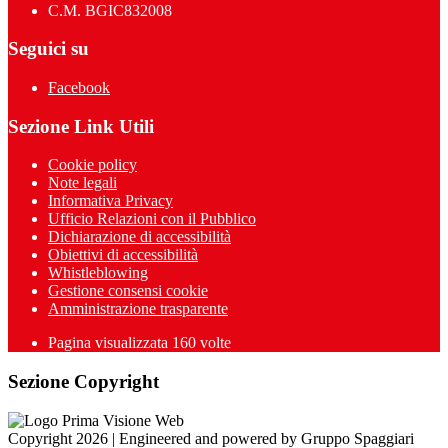
C.M. BGIC832008
Seguici su
Facebook
Sezione Link Utili
Cookie policy
Note legali
Informativa Privacy
Ufficio Relazioni con il Pubblico
Dichiarazione di accessibilità
Obiettivi di accessibilità
Whistleblowing
Gestione consensi cookie
Amministrazione trasparente
Pagina visualizzata
160
volte
Sezione Copyright
Copyright 2026 | Engineered and powered by Gruppo Spaggiari