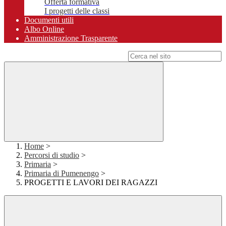
Offerta formativa
I progetti delle classi
Documenti utili
Albo Online
Amministrazione Trasparente
Campo di ricerca per le pagine del sito
Home
>
Percorsi di studio
>
Primaria
>
Primaria di Pumenengo
>
PROGETTI E LAVORI DEI RAGAZZI