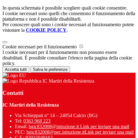
In questa schermata è possibile scegliere quali cookie consentire.
I cookie necessari sono quelli che consentono il funzionamento della
piattaforma e non è possibile disabilitarli.
Per conoscere quali sono i cookie necessari al funzionamento potete
visionare la
COOKIE POLICY
.
Cookie necessari per il funzionamento
I cookie necessari per il funzionamento non possono essere
disabilitati. È possibile consultare l'elenco nella pagina della cookie
policy.
Accetta tutti
Salva le preferenze
IC Martiri della Resistenza
Contatti
IC Martiri della Resistenza
Via Schieppati n° 14 – 24054 Calcio (BG)
Tel:
0363 968 223
Email:
bgic832008@istruzione.it
Link per inviare una mail
PEC:
bgic832008@pec.istruzione.it
Link per inviare una mail
C.F.: 92015040162