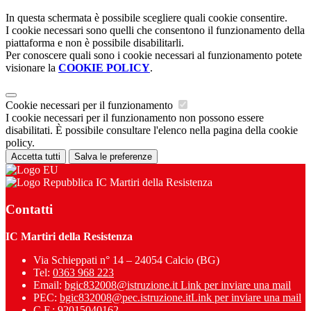
In questa schermata è possibile scegliere quali cookie consentire.
I cookie necessari sono quelli che consentono il funzionamento della
piattaforma e non è possibile disabilitarli.
Per conoscere quali sono i cookie necessari al funzionamento potete
visionare la
COOKIE POLICY
.
Cookie necessari per il funzionamento
I cookie necessari per il funzionamento non possono essere
disabilitati. È possibile consultare l'elenco nella pagina della cookie
policy.
Accetta tutti
Salva le preferenze
IC Martiri della Resistenza
Contatti
IC Martiri della Resistenza
Via Schieppati n° 14 – 24054 Calcio (BG)
Tel:
0363 968 223
Email:
bgic832008@istruzione.it
Link per inviare una mail
PEC:
bgic832008@pec.istruzione.it
Link per inviare una mail
C.F.: 92015040162