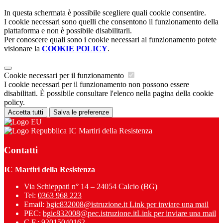
In questa schermata è possibile scegliere quali cookie consentire.
I cookie necessari sono quelli che consentono il funzionamento della
piattaforma e non è possibile disabilitarli.
Per conoscere quali sono i cookie necessari al funzionamento potete
visionare la
COOKIE POLICY
.
Cookie necessari per il funzionamento
I cookie necessari per il funzionamento non possono essere
disabilitati. È possibile consultare l'elenco nella pagina della cookie
policy.
Accetta tutti
Salva le preferenze
IC Martiri della Resistenza
Contatti
IC Martiri della Resistenza
Via Schieppati n° 14 – 24054 Calcio (BG)
Tel:
0363 968 223
Email:
bgic832008@istruzione.it
Link per inviare una mail
PEC:
bgic832008@pec.istruzione.it
Link per inviare una mail
C.F.: 92015040162