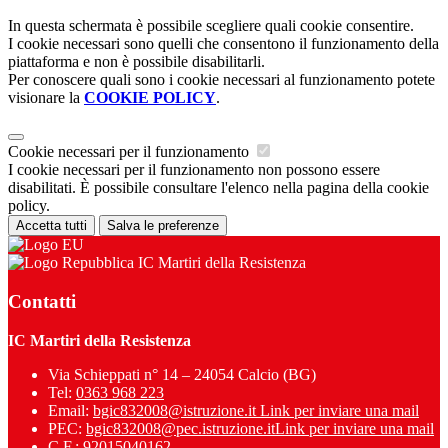
In questa schermata è possibile scegliere quali cookie consentire.
I cookie necessari sono quelli che consentono il funzionamento della
piattaforma e non è possibile disabilitarli.
Per conoscere quali sono i cookie necessari al funzionamento potete
visionare la
COOKIE POLICY
.
Cookie necessari per il funzionamento
I cookie necessari per il funzionamento non possono essere
disabilitati. È possibile consultare l'elenco nella pagina della cookie
policy.
Accetta tutti
Salva le preferenze
IC Martiri della Resistenza
Contatti
IC Martiri della Resistenza
Via Schieppati n° 14 – 24054 Calcio (BG)
Tel:
0363 968 223
Email:
bgic832008@istruzione.it
Link per inviare una mail
PEC:
bgic832008@pec.istruzione.it
Link per inviare una mail
C.F.: 92015040162