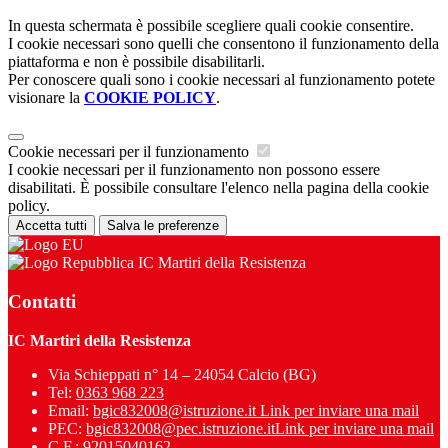
In questa schermata è possibile scegliere quali cookie consentire.
I cookie necessari sono quelli che consentono il funzionamento della
piattaforma e non è possibile disabilitarli.
Per conoscere quali sono i cookie necessari al funzionamento potete
visionare la
COOKIE POLICY
.
Cookie necessari per il funzionamento
I cookie necessari per il funzionamento non possono essere
disabilitati. È possibile consultare l'elenco nella pagina della cookie
policy.
Accetta tutti
Salva le preferenze
IC Martiri della Resistenza
Contatti
IC Martiri della Resistenza
Via Schieppati n° 14 – 24054 Calcio (BG)
Tel:
0363 968 223
Email:
bgic832008@istruzione.it
Link per inviare una mail
PEC:
bgic832008@pec.istruzione.it
Link per inviare una mail
C.F.: 92015040162