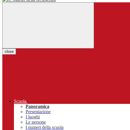
close
Scuola
Panoramica
Presentazione
I luoghi
Le persone
I numeri della scuola