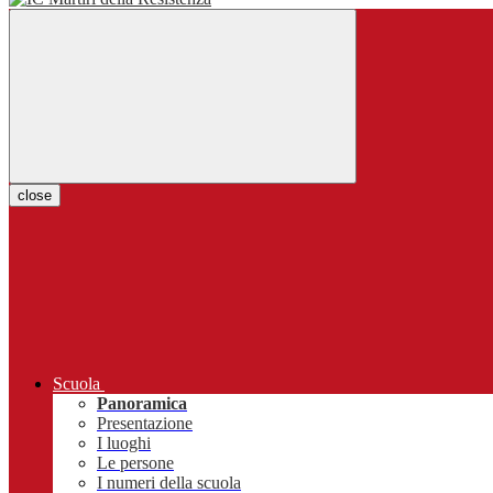
close
Scuola
Panoramica
Presentazione
I luoghi
Le persone
I numeri della scuola