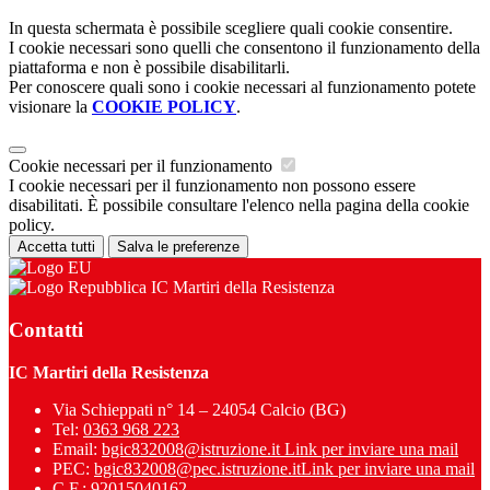
In questa schermata è possibile scegliere quali cookie consentire.
I cookie necessari sono quelli che consentono il funzionamento della
piattaforma e non è possibile disabilitarli.
Per conoscere quali sono i cookie necessari al funzionamento potete
visionare la
COOKIE POLICY
.
Cookie necessari per il funzionamento
I cookie necessari per il funzionamento non possono essere
disabilitati. È possibile consultare l'elenco nella pagina della cookie
policy.
Accetta tutti
Salva le preferenze
IC Martiri della Resistenza
Contatti
IC Martiri della Resistenza
Via Schieppati n° 14 – 24054 Calcio (BG)
Tel:
0363 968 223
Email:
bgic832008@istruzione.it
Link per inviare una mail
PEC:
bgic832008@pec.istruzione.it
Link per inviare una mail
C.F.: 92015040162