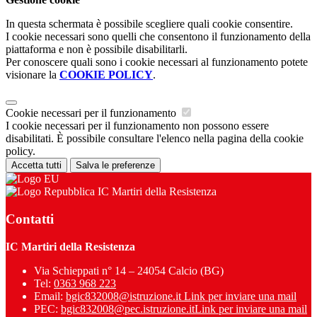
In questa schermata è possibile scegliere quali cookie consentire.
I cookie necessari sono quelli che consentono il funzionamento della
piattaforma e non è possibile disabilitarli.
Per conoscere quali sono i cookie necessari al funzionamento potete
visionare la
COOKIE POLICY
.
Cookie necessari per il funzionamento
I cookie necessari per il funzionamento non possono essere
disabilitati. È possibile consultare l'elenco nella pagina della cookie
policy.
Accetta tutti
Salva le preferenze
IC Martiri della Resistenza
Contatti
IC Martiri della Resistenza
Via Schieppati n° 14 – 24054 Calcio (BG)
Tel:
0363 968 223
Email:
bgic832008@istruzione.it
Link per inviare una mail
PEC:
bgic832008@pec.istruzione.it
Link per inviare una mail