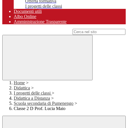
Offerta formativa
I progetti delle classi
Documenti utili
Albo Online
Amministrazione Trasparente
Campo di ricerca per le pagine del sito
Home
>
Didattica
>
I progetti delle classi
>
Didattica a Distanza
>
Scuola secondaria di Pumenengo
>
Classe 2 D Prof. Lucia Maio