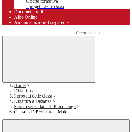
Offerta formativa
I progetti delle classi
Documenti utili
Albo Online
Amministrazione Trasparente
Campo di ricerca per le pagine del sito
Home
>
Didattica
>
I progetti delle classi
>
Didattica a Distanza
>
Scuola secondaria di Pumenengo
>
Classe 3 D Prof. Lucia Maio