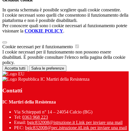
In questa schermata è possibile scegliere quali cookie consentire.
I cookie necessari sono quelli che consentono il funzionamento della
piattaforma e non è possibile disabilitarli.
Per conoscere quali sono i cookie necessari al funzionamento potete
visionare la
COOKIE POLICY
.
Cookie necessari per il funzionamento
I cookie necessari per il funzionamento non possono essere
disabilitati. È possibile consultare l'elenco nella pagina della cookie
policy.
Accetta tutti
Salva le preferenze
IC Martiri della Resistenza
Contatti
IC Martiri della Resistenza
Via Schieppati n° 14 – 24054 Calcio (BG)
Tel:
0363 968 223
Email:
bgic832008@istruzione.it
Link per inviare una mail
PEC:
bgic832008@pec.istruzione.it
Link per inviare una mail