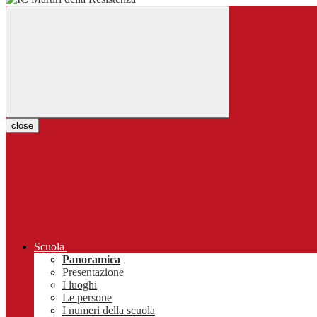
close
Scuola
Panoramica
Presentazione
I luoghi
Le persone
I numeri della scuola