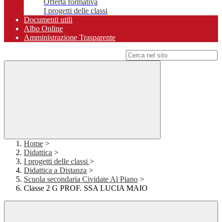
Offerta formativa
I progetti delle classi
Documenti utili
Albo Online
Amministrazione Trasparente
Campo di ricerca per le pagine del sito
Home
>
Didattica
>
I progetti delle classi
>
Didattica a Distanza
>
Scuola secondaria Cividate Al Piano
>
Classe 2 G PROF. SSA LUCIA MAIO