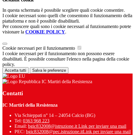
In questa schermata è possibile scegliere quali cookie consentire.
I cookie necessari sono quelli che consentono il funzionamento della
piattaforma e non è possibile disabilitarli.
Per conoscere quali sono i cookie necessari al funzionamento potete
visionare la
COOKIE POLICY
.
Cookie necessari per il funzionamento
I cookie necessari per il funzionamento non possono essere
disabilitati. È possibile consultare l'elenco nella pagina della cookie
policy.
Accetta tutti
Salva le preferenze
IC Martiri della Resistenza
Contatti
IC Martiri della Resistenza
Via Schieppati n° 14 – 24054 Calcio (BG)
Tel:
0363 968 223
Email:
bgic832008@istruzione.it
Link per inviare una mail
PEC:
bgic832008@pec.istruzione.it
Link per inviare una mail