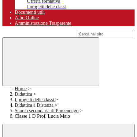
Offerta formativa
I progetti delle classi
Documenti utili
Albo Online
Amministrazione Trasparente
Campo di ricerca per le pagine del sito
Home
>
Didattica
>
I progetti delle classi
>
Didattica a Distanza
>
Scuola secondaria di Pumenengo
>
Classe 1 D Prof. Lucia Maio