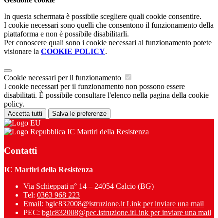
In questa schermata è possibile scegliere quali cookie consentire.
I cookie necessari sono quelli che consentono il funzionamento della
piattaforma e non è possibile disabilitarli.
Per conoscere quali sono i cookie necessari al funzionamento potete
visionare la
COOKIE POLICY
.
Cookie necessari per il funzionamento
I cookie necessari per il funzionamento non possono essere
disabilitati. È possibile consultare l'elenco nella pagina della cookie
policy.
Accetta tutti
Salva le preferenze
IC Martiri della Resistenza
Contatti
IC Martiri della Resistenza
Via Schieppati n° 14 – 24054 Calcio (BG)
Tel:
0363 968 223
Email:
bgic832008@istruzione.it
Link per inviare una mail
PEC:
bgic832008@pec.istruzione.it
Link per inviare una mail