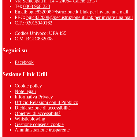
Via Schieppati n° 14 – 24054 Calcio (BG)
Tel:
0363 968 223
Email:
bgic832008@istruzione.it
Link per inviare una mail
PEC:
bgic832008@pec.istruzione.it
Link per inviare una mail
C.F.: 92015040162
Codice Univoco: UFA4S5
C.M. BGIC832008
Seguici su
Facebook
Sezione Link Utili
Cookie policy
Note legali
Informativa Privacy
Ufficio Relazioni con il Pubblico
Dichiarazione di accessibilità
Obiettivi di accessibilità
Whistleblowing
Gestione consensi cookie
Amministrazione trasparente