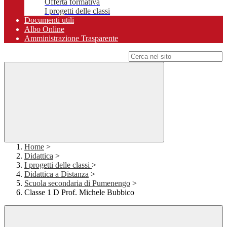
Offerta formativa
I progetti delle classi
Documenti utili
Albo Online
Amministrazione Trasparente
Campo di ricerca per le pagine del sito
Home
>
Didattica
>
I progetti delle classi
>
Didattica a Distanza
>
Scuola secondaria di Pumenengo
>
Classe 1 D Prof. Michele Bubbico