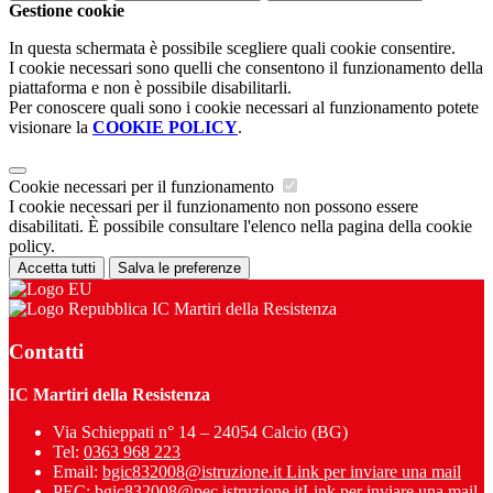
Gestione cookie
In questa schermata è possibile scegliere quali cookie consentire.
I cookie necessari sono quelli che consentono il funzionamento della
piattaforma e non è possibile disabilitarli.
Per conoscere quali sono i cookie necessari al funzionamento potete
visionare la
COOKIE POLICY
.
Cookie necessari per il funzionamento
I cookie necessari per il funzionamento non possono essere
disabilitati. È possibile consultare l'elenco nella pagina della cookie
policy.
Accetta tutti
Salva le preferenze
IC Martiri della Resistenza
Contatti
IC Martiri della Resistenza
Via Schieppati n° 14 – 24054 Calcio (BG)
Tel:
0363 968 223
Email:
bgic832008@istruzione.it
Link per inviare una mail
PEC:
bgic832008@pec.istruzione.it
Link per inviare una mail