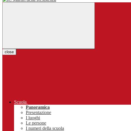
close
Scuola
Panoramica
Presentazione
I luoghi
Le persone
I numeri della scuola