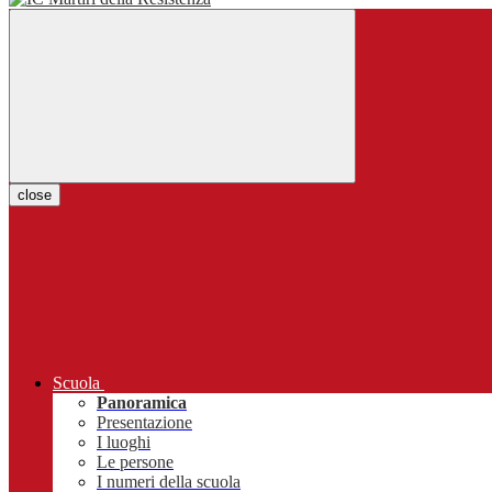
close
Scuola
Panoramica
Presentazione
I luoghi
Le persone
I numeri della scuola