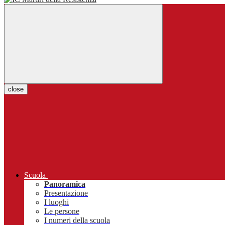
close
Scuola
Panoramica
Presentazione
I luoghi
Le persone
I numeri della scuola