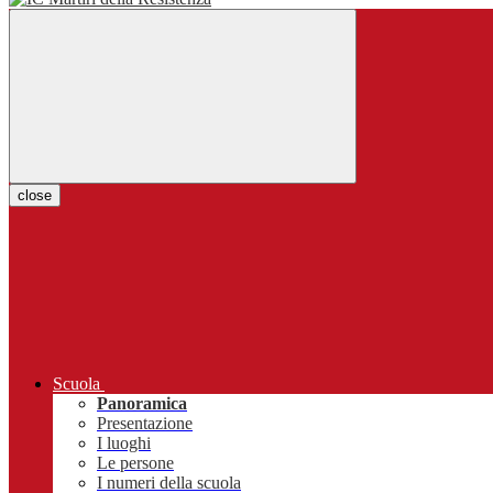
close
Scuola
Panoramica
Presentazione
I luoghi
Le persone
I numeri della scuola