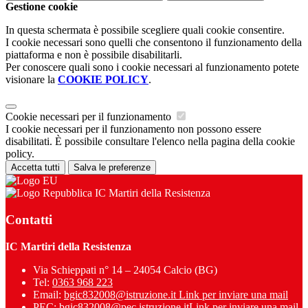
Gestione cookie
In questa schermata è possibile scegliere quali cookie consentire.
I cookie necessari sono quelli che consentono il funzionamento della
piattaforma e non è possibile disabilitarli.
Per conoscere quali sono i cookie necessari al funzionamento potete
visionare la
COOKIE POLICY
.
Cookie necessari per il funzionamento
I cookie necessari per il funzionamento non possono essere
disabilitati. È possibile consultare l'elenco nella pagina della cookie
policy.
Accetta tutti
Salva le preferenze
IC Martiri della Resistenza
Contatti
IC Martiri della Resistenza
Via Schieppati n° 14 – 24054 Calcio (BG)
Tel:
0363 968 223
Email:
bgic832008@istruzione.it
Link per inviare una mail
PEC:
bgic832008@pec.istruzione.it
Link per inviare una mail