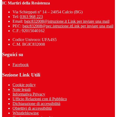
IC Martiri della Resistenza
Via Schieppati n° 14 – 24054 Calcio (BG)
Tel:
0363 968 223
Email:
bgic832008@istruzione.it
Link per inviare una mail
PEC:
bgic832008@pec.istruzione.it
Link per inviare una mail
C.F.: 92015040162
Codice Univoco: UFA4S5
C.M. BGIC832008
Seguici su
Facebook
Sezione Link Utili
Cookie policy
Note legali
Informativa Privacy
Ufficio Relazioni con il Pubblico
Dichiarazione di accessibilità
Obiettivi di accessibilità
Whistleblowing