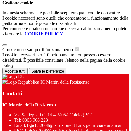
Gestione cookie
In questa schermata è possibile scegliere quali cookie consentire.
I cookie necessari sono quelli che consentono il funzionamento della
piattaforma e non è possibile disabilitarli.
Per conoscere quali sono i cookie necessari al funzionamento potete
visionare la
COOKIE POLICY
.
Cookie necessari per il funzionamento
I cookie necessari per il funzionamento non possono essere
disabilitati. È possibile consultare l'elenco nella pagina della cookie
policy.
Accetta tutti
Salva le preferenze
IC Martiri della Resistenza
Contatti
IC Martiri della Resistenza
Via Schieppati n° 14 – 24054 Calcio (BG)
Tel:
0363 968 223
Email:
bgic832008@istruzione.it
Link per inviare una mail
PEC:
bgic832008@pec.istruzione.it
Link per inviare una mail