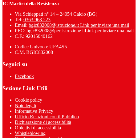
IC Martiri della Resistenza
Via Schieppati n° 14 – 24054 Calcio (BG)
Tel:
0363 968 223
Email:
bgic832008@istruzione.it
Link per inviare una mail
PEC:
bgic832008@pec.istruzione.it
Link per inviare una mail
C.F.: 92015040162
Codice Univoco: UFA4S5
C.M. BGIC832008
Seguici su
Facebook
Sezione Link Utili
Cookie policy
Note legali
Informativa Privacy
Ufficio Relazioni con il Pubblico
Dichiarazione di accessibilità
Obiettivi di accessibilità
Whistleblowing